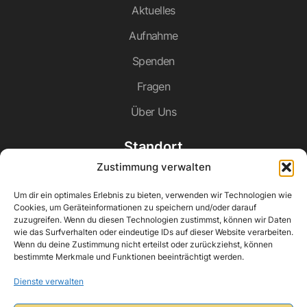
Aktuelles
Aufnahme
Spenden
Fragen
Über Uns
Standort
Hospiz Christophorus gGmbH
Zustimmung verwalten
Rathausplatz 3
66839 Schmelz
Um dir ein optimales Erlebnis zu bieten, verwenden wir Technologien wie
Cookies, um Geräteinformationen zu speichern und/oder darauf
STANDORT AUF GOOGLE MAPS
zuzugreifen. Wenn du diesen Technologien zustimmst, können wir Daten
Datenschutz
wie das Surfverhalten oder eindeutige IDs auf dieser Website verarbeiten.
Impressum
Wenn du deine Zustimmung nicht erteilst oder zurückziehst, können
bestimmte Merkmale und Funktionen beeinträchtigt werden.
Kontakt
Dienste verwalten
06887 / 900 76 10