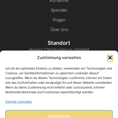
Aufnahme
Spenden
Fragen
Über Uns
Standort
Hospiz Christophorus gGmbH
Rathausplatz 3
Zustimmung verwalten
66839 Schmelz
STANDORT AUF GOOGLE MAPS
Um dir ein optimales Erlebnis zu bieten, verwenden wir Technologien wie
Datenschutz
Cookies, um Geräteinformationen zu speichern und/oder darauf
zuzugreifen. Wenn du diesen Technologien zustimmst, können wir Daten
Impressum
wie das Surfverhalten oder eindeutige IDs auf dieser Website verarbeiten.
Wenn du deine Zustimmung nicht erteilst oder zurückziehst, können
Kontakt
bestimmte Merkmale und Funktionen beeinträchtigt werden.
06887 / 900 76 10
Dienste verwalten
info@hospiz-christophorus.de
Akzeptieren